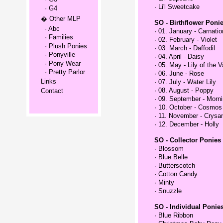
·
Li'l Sweetcake
· G4
� Other MLP
SO - Birthflower Poni
· Abc
·
01. January - Carnatio
· Families
·
02. February - Violet
· Plush Ponies
·
03. March - Daffodil
· Ponyville
·
04. April - Daisy
· Pony Wear
·
05. May - Lily of the V
· Pretty Parlor
·
06. June - Rose
Links
·
07. July - Water Lily
·
08. August - Poppy
Contact
·
09. September - Morni
·
10. October - Cosmos
·
11. November - Crys
·
12. December - Holly
SO - Collector Ponies
·
Blossom
·
Blue Belle
·
Butterscotch
·
Cotton Candy
·
Minty
·
Snuzzle
SO - Individual Ponie
·
Blue Ribbon