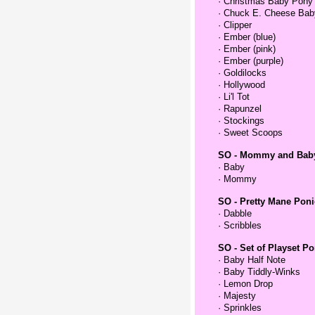
·
Christmas Baby Pony
·
Chuck E. Cheese Bab
·
Clipper
·
Ember (blue)
·
Ember (pink)
·
Ember (purple)
·
Goldilocks
·
Hollywood
·
Li'l Tot
·
Rapunzel
·
Stockings
·
Sweet Scoops
SO - Mommy and Bab
·
Baby
·
Mommy
SO - Pretty Mane Poni
·
Dabble
·
Scribbles
SO - Set of Playset Po
·
Baby Half Note
·
Baby Tiddly-Winks
·
Lemon Drop
·
Majesty
·
Sprinkles