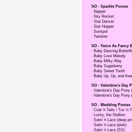
SO - Sparkle Ponies
·
Napper
·
Sky Rocket
·
Star Dancer
·
Star Hopper
·
Sunspot
·
Twinkler
SO - Twice As Fancy 
·
Baby Dancing Butterfl
·
Baby Love Melody
·
Baby Milky Way
·
Baby Sugarberry
·
Baby Sweet Tooth
·
Baby Up, Up, and Aw
SO - Valentine's Day 
·
Valentine's Day Pony (
·
Valentine's Day Pony (
SO - Wedding Ponies
·
Coat 'n Tails / Tux 'n T
·
Lucky, the Stallion
·
Satin 'n Lace (deep pi
·
Satin 'n Lace (pink)
·
Satin 'n Lace (SS)