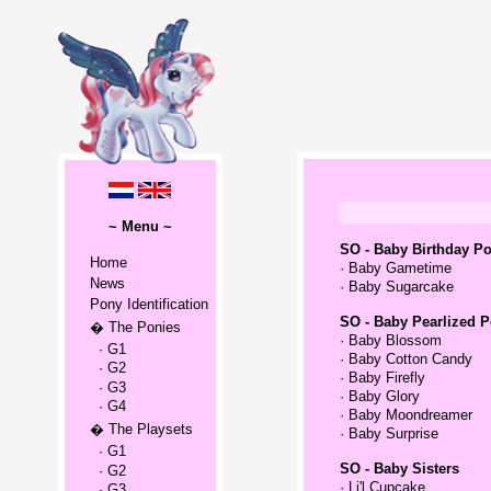
~ Menu ~
SO - Baby Birthday P
Home
·
Baby Gametime
News
·
Baby Sugarcake
Pony Identification
SO - Baby Pearlized P
� The Ponies
·
Baby Blossom
· G1
·
Baby Cotton Candy
· G2
·
Baby Firefly
· G3
·
Baby Glory
· G4
·
Baby Moondreamer
� The Playsets
·
Baby Surprise
· G1
SO - Baby Sisters
· G2
·
Li'l Cupcake
· G3