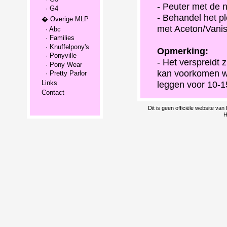
- Peuter met de na
· G4
- Behandel het p
� Overige MLP
met Aceton/Vanis
· Abc
· Families
· Knuffelpony's
Opmerking:
· Ponyville
- Het verspreidt 
· Pony Wear
kan voorkomen wo
· Pretty Parlor
leggen voor 10-1
Links
Contact
Dit is geen officiële website v
H