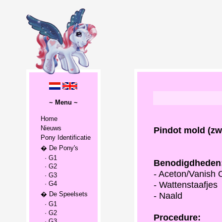
~ Menu ~
Home
Nieuws
Pindot mold (zwa
Pony Identificatie
� De Pony's
· G1
Benodigdheden
· G2
- Aceton/Vanish 
· G3
- Wattenstaafjes
· G4
- Naald
� De Speelsets
· G1
· G2
Procedure:
· G3