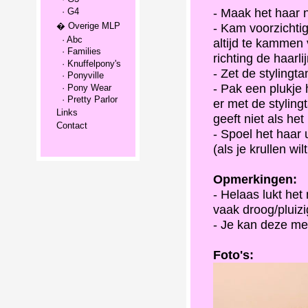
- Maak het haar 
· G4
� Overige MLP
- Kam voorzichtig 
· Abc
altijd te kammen 
· Families
richting de haarlij
· Knuffelpony's
- Zet de stylingt
· Ponyville
- Pak een plukje
· Pony Wear
· Pretty Parlor
er met de styling
Links
geeft niet als het
Contact
- Spoel het haar 
(als je krullen wil
Opmerkingen:
- Helaas lukt het 
vaak droog/pluizi
- Je kan deze met
Foto's: