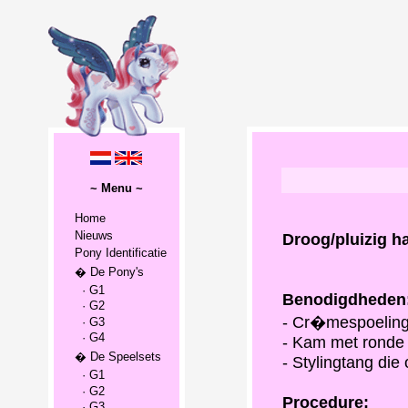
~ Menu ~
Home
Nieuws
Droog/pluizig h
Pony Identificatie
� De Pony's
· G1
Benodigdheden
· G2
- Cr�mespoelin
· G3
· G4
- Kam met ronde u
� De Speelsets
- Stylingtang die
· G1
· G2
Procedure:
· G3