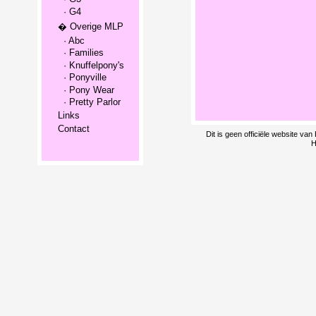
· G4
� Overige MLP
· Abc
· Families
· Knuffelpony's
· Ponyville
· Pony Wear
· Pretty Parlor
Links
Contact
Dit is geen officiële website v
H