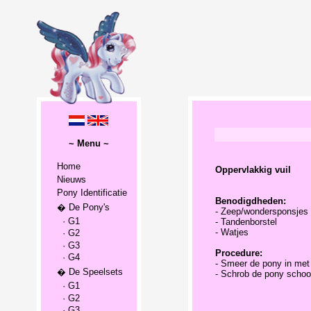
~ Menu ~
Home
Oppervlakkig vuil
Nieuws
Pony Identificatie
Benodigdheden:
� De Pony's
- Zeep/wondersponsjes
· G1
- Tandenborstel
- Watjes
· G2
· G3
Procedure:
· G4
- Smeer de pony in met
� De Speelsets
- Schrob de pony schoon
· G1
· G2
· G3