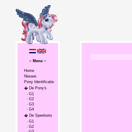
~ Menu ~
Home
Nieuws
Pony Identificatie
� De Pony's
· G1
· G2
· G3
· G4
� De Speelsets
· G1
· G2
· G3