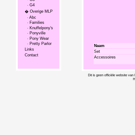
· G4
� Overige MLP
· Abc
· Families
· Knuffelpony's
· Ponyville
· Pony Wear
· Pretty Parlor
Naam
Links
Set
Contact
Accessoires
Dit is geen officiële website v
H