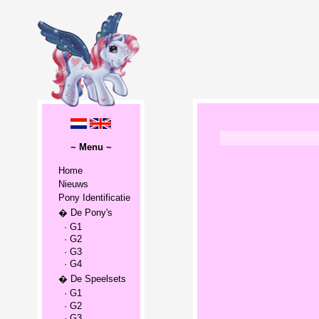
~ Menu ~
Home
Nieuws
Pony Identificatie
� De Pony's
· G1
· G2
· G3
· G4
� De Speelsets
· G1
· G2
· G3