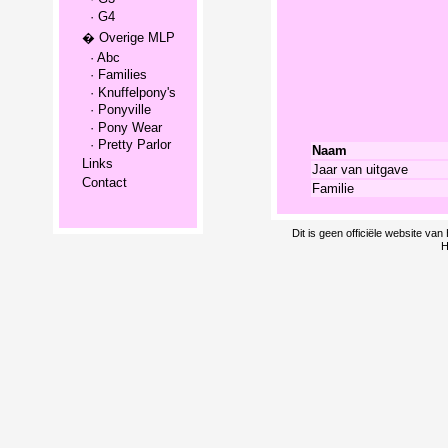
· G4
� Overige MLP
· Abc
· Families
· Knuffelpony's
· Ponyville
· Pony Wear
· Pretty Parlor
Naam
Links
Jaar van uitgave
Contact
Familie
Dit is geen officiële website v
H