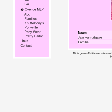
· G4
� Overige MLP
· Abc
· Families
· Knuffelpony's
· Ponyville
· Pony Wear
Naam
· Pretty Parlor
Jaar van uitgave
Links
Familie
Contact
Dit is geen officiële website v
H