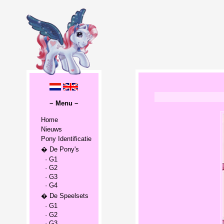
~ Menu ~
Home
Nieuws
Pony Identificatie
� De Pony's
· G1
· G2
· G3
· G4
� De Speelsets
· G1
· G2
· G3