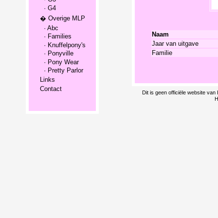
· G4
� Overige MLP
· Abc
Naam
· Families
Jaar van uitgave
· Knuffelpony's
Familie
· Ponyville
· Pony Wear
· Pretty Parlor
Links
Contact
Dit is geen officiële website v
H