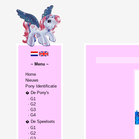
~ Menu ~
Home
Nieuws
Pony Identificatie
� De Pony's
· G1
· G2
· G3
· G4
� De Speelsets
· G1
· G2
· G3