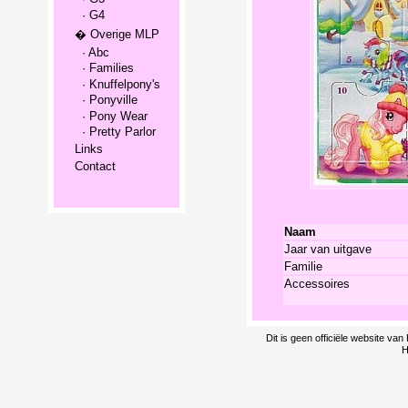
· G4
� Overige MLP
· Abc
· Families
· Knuffelpony's
· Ponyville
· Pony Wear
· Pretty Parlor
Links
Contact
Naam
Jaar van uitgave
Familie
Accessoires
Dit is geen officiële website v
H