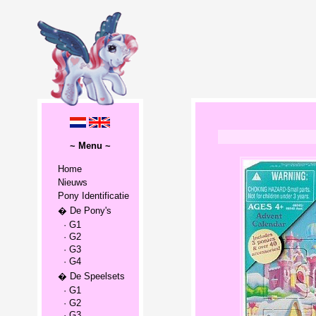
~ Menu ~
Home
Nieuws
Pony Identificatie
� De Pony's
· G1
· G2
· G3
· G4
� De Speelsets
· G1
· G2
· G3