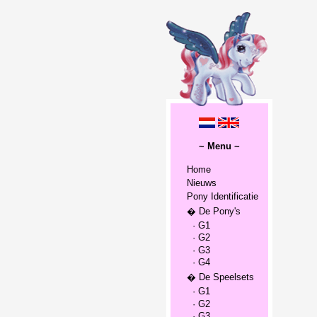
~ Menu ~
Home
Nieuws
Pony Identificatie
� De Pony's
· G1
· G2
· G3
· G4
� De Speelsets
· G1
· G2
· G3