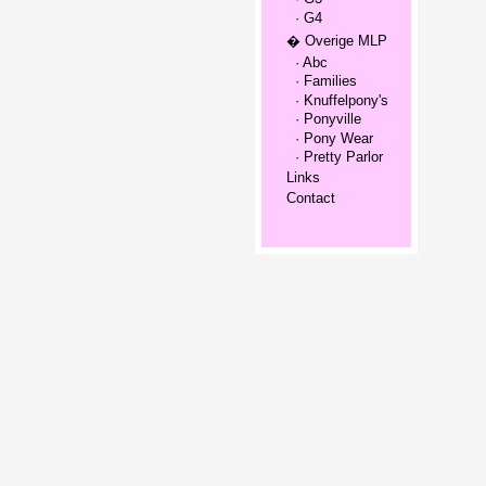
· G4
� Overige MLP
· Abc
· Families
· Knuffelpony's
· Ponyville
· Pony Wear
· Pretty Parlor
Links
Contact