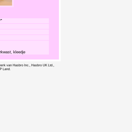
y"
rkwast, kleedje
smerk van Hasbro Inc., Hasbro UK Ltd.,
LP Land.