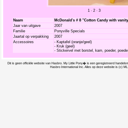
1
·
2
·
3
Naam
McDonald's # 8 "Cotton Candy with vanit
Jaar van uitgave
2007
Familie
Ponyville Specials
Jaartal op verpakking
2007
Accessoires
- Kaptafel (oranje/geel)
- Kruk (geel)
- Stickervel met borstel, kam, poeder, poede
Dit is geen officiële website van Hasbro. My Little Pony� is een geregistreerd handel
Hasbro International Inc. Alles op deze website is (c) M