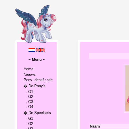
~ Menu ~
Home
Nieuws
Pony Identificatie
� De Pony's
· G1
· G2
· G3
· G4
� De Speelsets
· G1
· G2
Naam
· G3