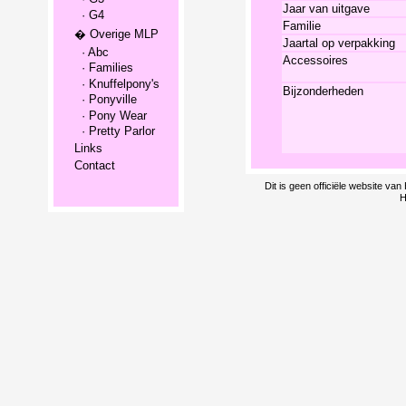
Jaar van uitgave
· G4
Familie
� Overige MLP
Jaartal op verpakking
· Abc
Accessoires
· Families
· Knuffelpony's
Bijzonderheden
· Ponyville
· Pony Wear
· Pretty Parlor
Links
Contact
Dit is geen officiële website v
H