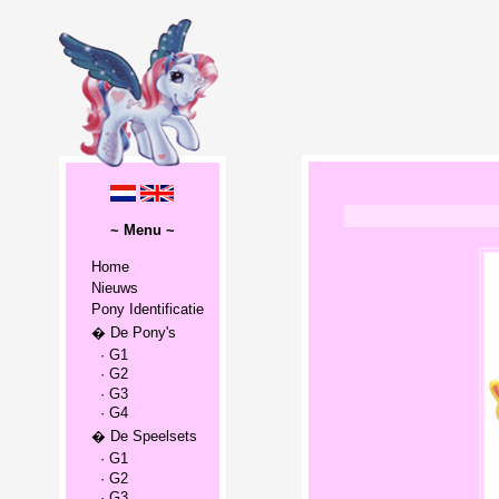
~ Menu ~
Home
Nieuws
Pony Identificatie
� De Pony's
· G1
· G2
· G3
· G4
� De Speelsets
· G1
· G2
· G3