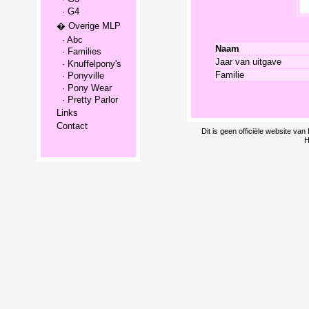
· G4
� Overige MLP
· Abc
Naam
· Families
Jaar van uitgave
· Knuffelpony's
Familie
· Ponyville
· Pony Wear
· Pretty Parlor
Links
Contact
Dit is geen officiële website v
H