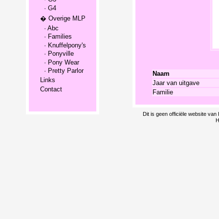
· G4
� Overige MLP
· Abc
· Families
· Knuffelpony's
· Ponyville
· Pony Wear
· Pretty Parlor
Naam
Links
Jaar van uitgave
Contact
Familie
Dit is geen officiële website v
H