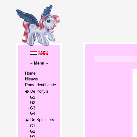
~ Menu ~
Home
Nieuws
Pony Identificatie
� De Pony's
· G1
· G2
· G3
· G4
� De Speelsets
· G1
· G2
· G3