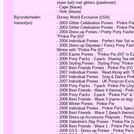
sluier (wit) met glitters (parelmoer)
- Cape (blauw)
- Strik (blauw)
Bijzonderheden
Disney World Exclusive (USA)
Variant(en)
-
2003 Glitter Celebration Ponies : Pinkie Pie 
-
2003 Glitter Celebration Ponies : Pinkie Pie 
-
2004 Dress-up Ponies / Pretty Pony Fashio
"Pinkie Pie (III)"
-
2004 Individual Ponies : Perfect Hair Set wit
-
2005 Dress-up Daywear / Fancy Pony Fash
Winter with "Pinkie Pie (II)"
-
2005 Easter Ponies : "Pinkie Pie (III)" in 
-
2006 Pony Packs : 2-pack: Sharing Tea wit
-
2006 Styling Ponies : Styling Pony "Pinkie
-
2007 Best Friends Ponies : Pinkie Pie (IV)
-
2007 Individual Ponies : Read Along with "
-
2007 Individual Ponies : Sing & Dance Pink
-
2007 Individual Ponies : UK Ponycon Exclu
-
2008 Pony Packs : 7-pack: Pinkie Pie (Joy
-
2008 Best Friends - Wave 4 (henna) : Pinki
-
2008 Pony Packs : 2-pack: "Pinkie Pie" & 
-
2008 Best Friends - Wave 3 (name on leg) :
-
2008 Winter Ponies : Pinkie Pie
-
2008 Individual Ponies : Pinkie Pie's Speci
-
2008 Best Friends - Wave 2 (beach theme) :
-
2008 Dress-up Accessory Playsets : Pinkie
-
2008 Valentine's Day Ponies : Pinkie Pie (V
-
2008 Best Friends - Wave 1 : Pinkie Pie (wi
-
2009 G3.5 - Dress-up Ponies : Pinkie Pie'