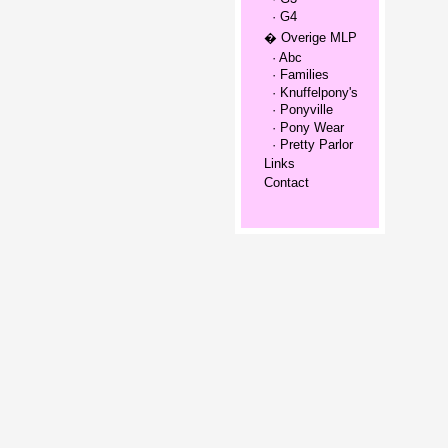
· G4
� Overige MLP
· Abc
· Families
· Knuffelpony's
· Ponyville
· Pony Wear
· Pretty Parlor
Links
Contact