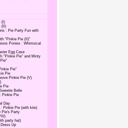
(I)
(II)
ns : Pie Party Fun with
h "Pinkie Pie (II)"
ions Ponies : Whimsical
Easter Egg Case
h "Pinkie Pie" and Minty
 Pie"
Pinkie Pie"
ie Pie
sive Pinkie Pie (V)
)
e Pie
Sweetie Belle
 Pinkie Pie
al Day
 Pinkie Pie (with kite)
 Pie's Party
III)
th party hat)
s Dress Up