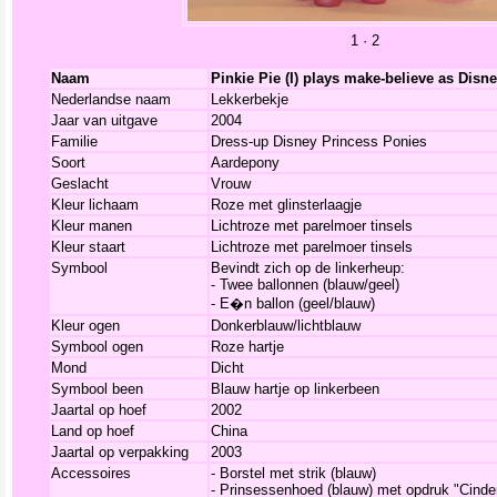
1
·
2
Naam
Pinkie Pie (I) plays make-believe as Disne
Nederlandse naam
Lekkerbekje
Jaar van uitgave
2004
Familie
Dress-up Disney Princess Ponies
Soort
Aardepony
Geslacht
Vrouw
Kleur lichaam
Roze met glinsterlaagje
Kleur manen
Lichtroze met parelmoer tinsels
Kleur staart
Lichtroze met parelmoer tinsels
Symbool
Bevindt zich op de linkerheup:
- Twee ballonnen (blauw/geel)
- E�n ballon (geel/blauw)
Kleur ogen
Donkerblauw/lichtblauw
Symbool ogen
Roze hartje
Mond
Dicht
Symbool been
Blauw hartje op linkerbeen
Jaartal op hoef
2002
Land op hoef
China
Jaartal op verpakking
2003
Accessoires
- Borstel met strik (blauw)
- Prinsessenhoed (blauw) met opdruk "Cinder