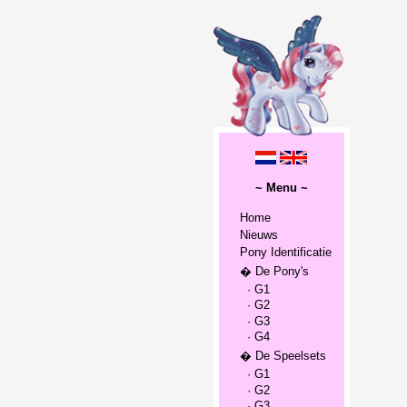
~ Menu ~
Home
Nieuws
Pony Identificatie
� De Pony's
· G1
· G2
· G3
· G4
� De Speelsets
· G1
· G2
· G3