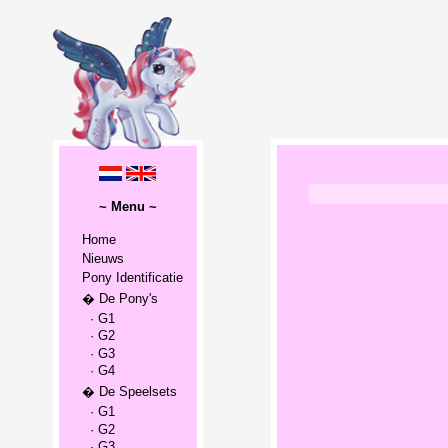
~ Menu ~
Home
Nieuws
Pony Identificatie
� De Pony's
· G1
· G2
· G3
· G4
� De Speelsets
· G1
· G2
· G3