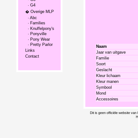
· G4
� Overige MLP
· Abc
· Families
· Knuffelpony's
· Ponyville
· Pony Wear
· Pretty Parlor
Naam
Links
Jaar van uitgave
Contact
Familie
Soort
Geslacht
Kleur lichaam
Kleur manen
Symbool
Mond
Accessoires
Dit is geen officiële website v
H