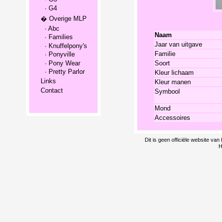
· G4
� Overige MLP
· Abc
Naam
· Families
Jaar van uitgave
· Knuffelpony's
Familie
· Ponyville
· Pony Wear
Soort
· Pretty Parlor
Kleur lichaam
Links
Kleur manen
Contact
Symbool
Mond
Accessoires
Dit is geen officiële website v
H