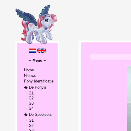
~ Menu ~
Home
Nieuws
Pony Identificatie
� De Pony's
· G1
· G2
· G3
· G4
� De Speelsets
· G1
· G2
· G3