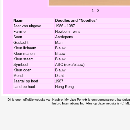
1
·
2
Naam
Doodles and "Noodles"
Jaar van uitgave
1986 - 1987
Familie
Newborn Twins
Soort
Aardepony
Geslacht
Man
Kleur lichaam
Blauw
Kleur manen
Blauw
Kleur staart
Blauw
Symbool
ABC (roze/blauw)
Kleur ogen
Blauw
Mond
Dicht
Jaartal op hoef
1987
Land op hoef
Hong Kong
Dit is geen officiële website van Hasbro. My Little Pony� is een geregistreerd handel
Hasbro International Inc. Alles op deze website is (c) M