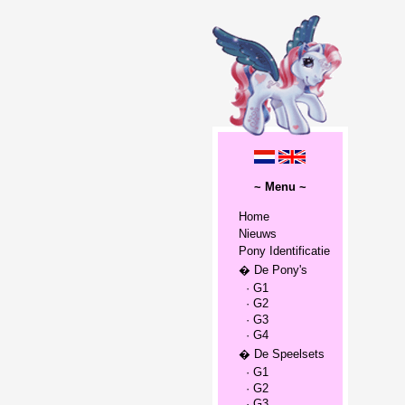
~ Menu ~
Home
Nieuws
Pony Identificatie
� De Pony's
· G1
· G2
· G3
· G4
� De Speelsets
· G1
· G2
· G3