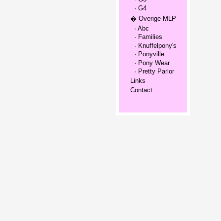
· G4
� Overige MLP
· Abc
· Families
· Knuffelpony's
· Ponyville
· Pony Wear
· Pretty Parlor
Links
Contact