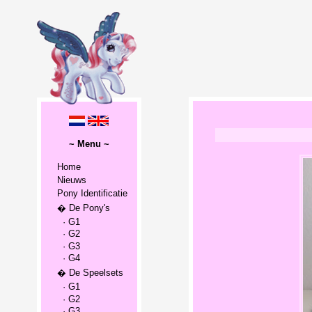
~ Menu ~
Home
Nieuws
Pony Identificatie
� De Pony's
· G1
· G2
· G3
· G4
� De Speelsets
· G1
· G2
· G3