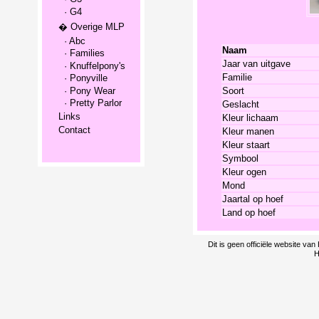
· G4
� Overige MLP
· Abc
Naam
· Families
Jaar van uitgave
· Knuffelpony's
Familie
· Ponyville
· Pony Wear
Soort
· Pretty Parlor
Geslacht
Links
Kleur lichaam
Contact
Kleur manen
Kleur staart
Symbool
Kleur ogen
Mond
Jaartal op hoef
Land op hoef
Dit is geen officiële website v
H