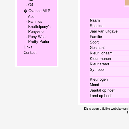
· G4
� Overige MLP
· Abc
Naam
· Families
Speelset
· Knuffelpony's
Jaar van uitgave
· Ponyville
· Pony Wear
Familie
· Pretty Parlor
Soort
Links
Geslacht
Contact
Kleur lichaam
Kleur manen
Kleur staart
Symbool
Kleur ogen
Mond
Jaartal op hoef
Land op hoef
Dit is geen officiële website v
H