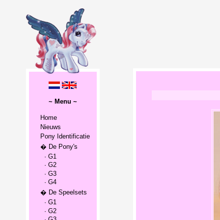
~ Menu ~
Home
Nieuws
Pony Identificatie
� De Pony's
· G1
· G2
· G3
· G4
� De Speelsets
· G1
· G2
· G3