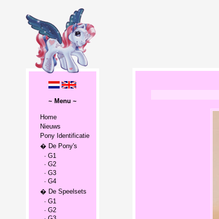
~ Menu ~
Home
Nieuws
Pony Identificatie
� De Pony's
· G1
· G2
· G3
· G4
� De Speelsets
· G1
· G2
· G3