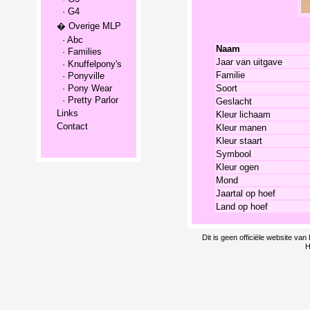
· G4
� Overige MLP
· Abc
Naam
· Families
Jaar van uitgave
· Knuffelpony's
Familie
· Ponyville
· Pony Wear
Soort
· Pretty Parlor
Geslacht
Links
Kleur lichaam
Contact
Kleur manen
Kleur staart
Symbool
Kleur ogen
Mond
Jaartal op hoef
Land op hoef
Dit is geen officiële website v
H