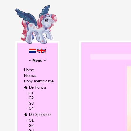
~ Menu ~
Home
Nieuws
Pony Identificatie
� De Pony's
· G1
· G2
· G3
· G4
� De Speelsets
· G1
· G2
· G3