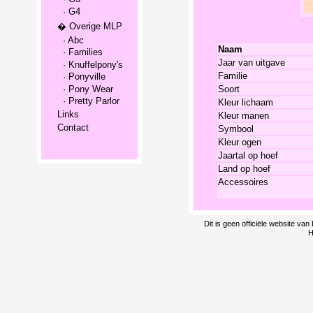
· G4
� Overige MLP
· Abc
Naam
· Families
Jaar van uitgave
· Knuffelpony's
Familie
· Ponyville
· Pony Wear
Soort
· Pretty Parlor
Kleur lichaam
Links
Kleur manen
Contact
Symbool
Kleur ogen
Jaartal op hoef
Land op hoef
Accessoires
Dit is geen officiële website v
H