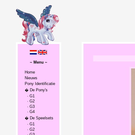
~ Menu ~
Home
Nieuws
Pony Identificatie
� De Pony's
· G1
· G2
· G3
· G4
� De Speelsets
· G1
· G2
· G3