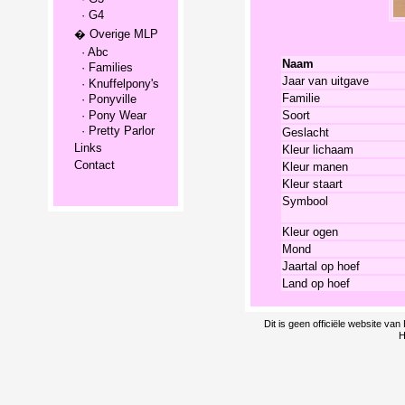
· G4
� Overige MLP
· Abc
Naam
· Families
Jaar van uitgave
· Knuffelpony's
Familie
· Ponyville
· Pony Wear
Soort
· Pretty Parlor
Geslacht
Links
Kleur lichaam
Contact
Kleur manen
Kleur staart
Symbool
Kleur ogen
Mond
Jaartal op hoef
Land op hoef
Dit is geen officiële website v
H