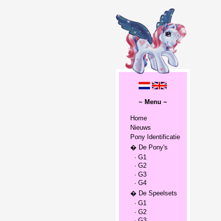
~ Menu ~
Home
Nieuws
Pony Identificatie
� De Pony's
· G1
· G2
· G3
· G4
� De Speelsets
· G1
· G2
· G3