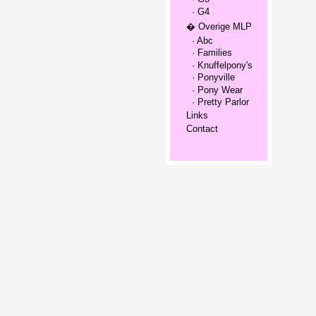
· G4
� Overige MLP
· Abc
· Families
· Knuffelpony's
· Ponyville
· Pony Wear
· Pretty Parlor
Links
Contact