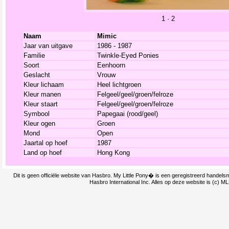
1
·
2
Naam
Mimic
Jaar van uitgave
1986 - 1987
Familie
Twinkle-Eyed Ponies
Soort
Eenhoorn
Geslacht
Vrouw
Kleur lichaam
Heel lichtgroen
Kleur manen
Felgeel/geel/groen/felroze
Kleur staart
Felgeel/geel/groen/felroze
Symbool
Papegaai (rood/geel)
Kleur ogen
Groen
Mond
Open
Jaartal op hoef
1987
Land op hoef
Hong Kong
Dit is geen officiële website van Hasbro. My Little Pony� is een geregistreerd handel
Hasbro International Inc. Alles op deze website is (c) M