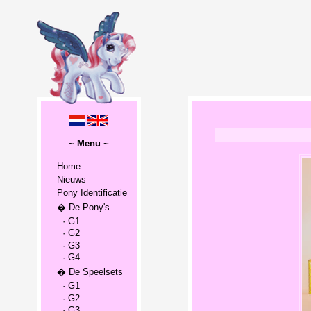
~ Menu ~
Home
Nieuws
Pony Identificatie
� De Pony's
· G1
· G2
· G3
· G4
� De Speelsets
· G1
· G2
· G3