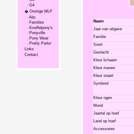
· G4
� Overige MLP
· Abc
Naam
· Families
· Knuffelpony's
Jaar van uitgave
· Ponyville
Familie
· Pony Wear
· Pretty Parlor
Soort
Links
Geslacht
Contact
Kleur lichaam
Kleur manen
Kleur staart
Symbool
Kleur ogen
Mond
Jaartal op hoef
Land op hoef
Accessoires