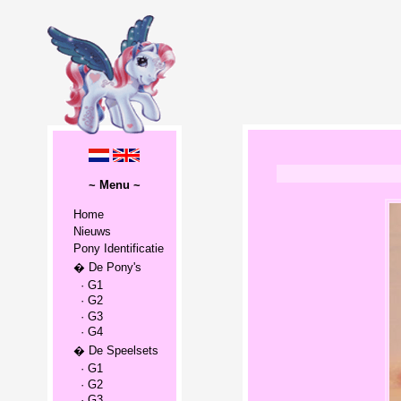
~ Menu ~
Home
Nieuws
Pony Identificatie
� De Pony's
· G1
· G2
· G3
· G4
� De Speelsets
· G1
· G2
· G3