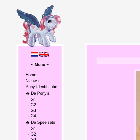
~ Menu ~
Home
Nieuws
Pony Identificatie
� De Pony's
· G1
· G2
· G3
· G4
� De Speelsets
· G1
· G2
· G3