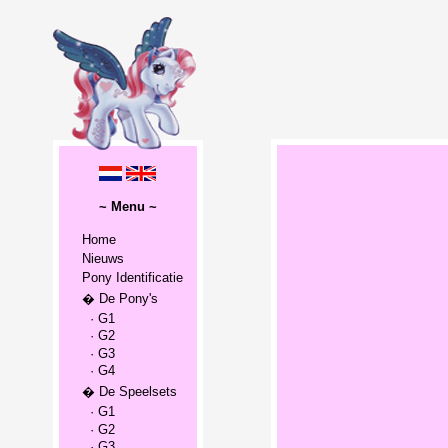
~ Menu ~
Home
Nieuws
Pony Identificatie
� De Pony's
· G1
· G2
· G3
· G4
� De Speelsets
· G1
· G2
· G3