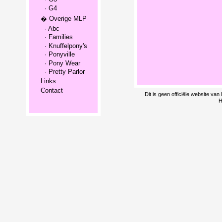
· G4
� Overige MLP
· Abc
· Families
· Knuffelpony's
· Ponyville
· Pony Wear
· Pretty Parlor
Links
Contact
Dit is geen officiële website v
H