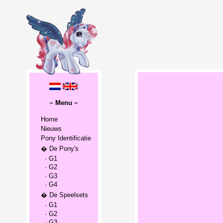
~ Menu ~
Home
Nieuws
Pony Identificatie
� De Pony's
· G1
· G2
· G3
· G4
� De Speelsets
· G1
· G2
· G3