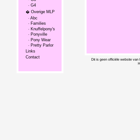
· G4
� Overige MLP
· Abc
· Families
· Knuffelpony's
· Ponyville
· Pony Wear
· Pretty Parlor
Links
Contact
Dit is geen officiële website v
H