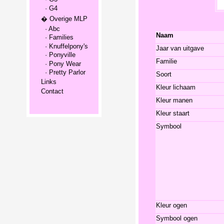
· G4
� Overige MLP
· Abc
Naam
· Families
· Knuffelpony's
Jaar van uitgave
· Ponyville
Familie
· Pony Wear
· Pretty Parlor
Soort
Links
Kleur lichaam
Contact
Kleur manen
Kleur staart
Symbool
Kleur ogen
Symbool ogen