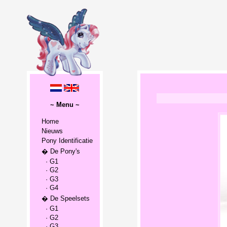
~ Menu ~
Home
Nieuws
Pony Identificatie
� De Pony's
· G1
· G2
· G3
· G4
� De Speelsets
· G1
· G2
· G3