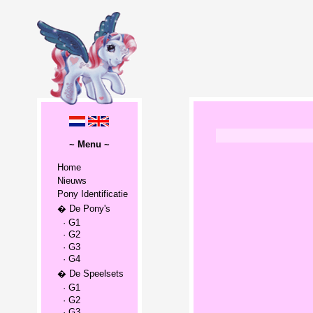
~ Menu ~
Home
Nieuws
Pony Identificatie
� De Pony's
· G1
· G2
· G3
· G4
� De Speelsets
· G1
· G2
· G3