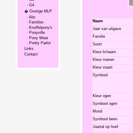
· G4
� Overige MLP
· Abc
Naam
· Families
· Knuffelpony's
Jaar van uitgave
· Ponyville
Familie
· Pony Wear
· Pretty Parlor
Soort
Links
Kleur lichaam
Contact
Kleur manen
Kleur staart
Symbool
Kleur ogen
Symbool ogen
Mond
Symbool been
Jaartal op hoef