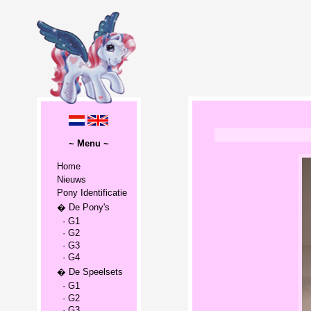
~ Menu ~
Home
Nieuws
Pony Identificatie
� De Pony's
· G1
· G2
· G3
· G4
� De Speelsets
· G1
· G2
· G3