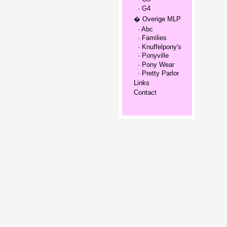
· G4
� Overige MLP
· Abc
· Families
· Knuffelpony's
· Ponyville
· Pony Wear
· Pretty Parlor
Links
Contact