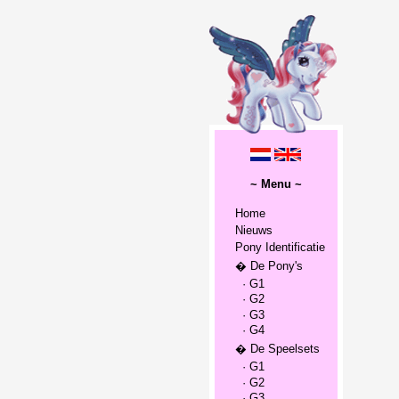
~ Menu ~
Home
Nieuws
Pony Identificatie
� De Pony's
· G1
· G2
· G3
· G4
� De Speelsets
· G1
· G2
· G3