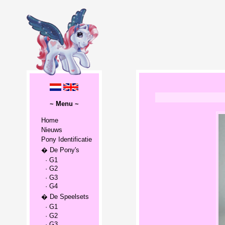
~ Menu ~
Home
Nieuws
Pony Identificatie
� De Pony's
· G1
· G2
· G3
· G4
� De Speelsets
· G1
· G2
· G3