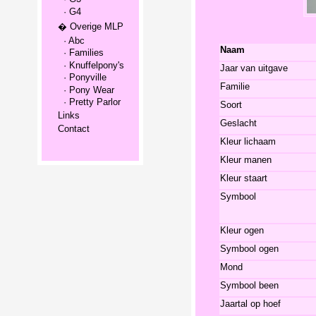
· G4
� Overige MLP
· Abc
Naam
· Families
· Knuffelpony's
Jaar van uitgave
· Ponyville
Familie
· Pony Wear
· Pretty Parlor
Soort
Links
Geslacht
Contact
Kleur lichaam
Kleur manen
Kleur staart
Symbool
Kleur ogen
Symbool ogen
Mond
Symbool been
Jaartal op hoef