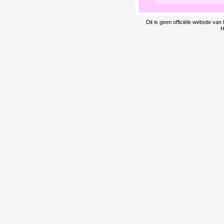
Dit is geen officiële website v
H