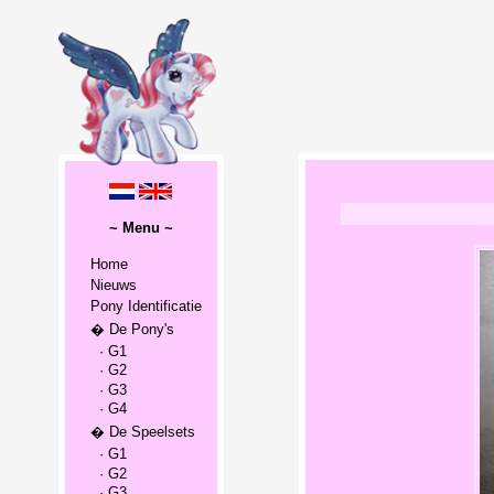
~ Menu ~
Home
Nieuws
Pony Identificatie
� De Pony's
· G1
· G2
· G3
· G4
� De Speelsets
· G1
· G2
· G3