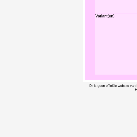
Variant(en)
Dit is geen officiële website v
H