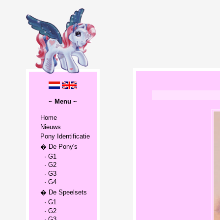
~ Menu ~
Home
Nieuws
Pony Identificatie
� De Pony's
· G1
· G2
· G3
· G4
� De Speelsets
· G1
· G2
· G3