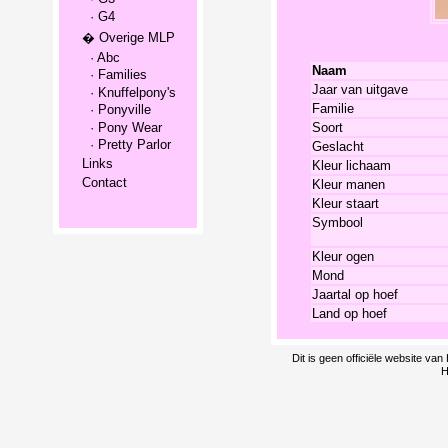
· G4
� Overige MLP
· Abc
Naam
· Families
Jaar van uitgave
· Knuffelpony's
Familie
· Ponyville
· Pony Wear
Soort
· Pretty Parlor
Geslacht
Links
Kleur lichaam
Contact
Kleur manen
Kleur staart
Symbool
Kleur ogen
Mond
Jaartal op hoef
Land op hoef
Dit is geen officiële website v
H