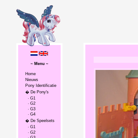
~ Menu ~
Home
Nieuws
Pony Identificatie
� De Pony's
· G1
· G2
· G3
· G4
� De Speelsets
· G1
· G2
· G3