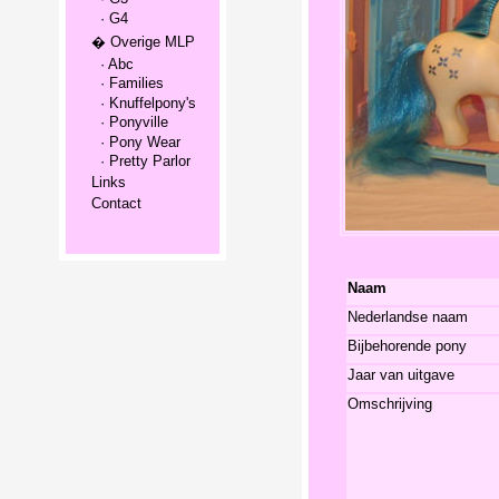
· G4
� Overige MLP
· Abc
· Families
· Knuffelpony's
· Ponyville
· Pony Wear
· Pretty Parlor
Links
Contact
Naam
Nederlandse naam
Bijbehorende pony
Jaar van uitgave
Omschrijving