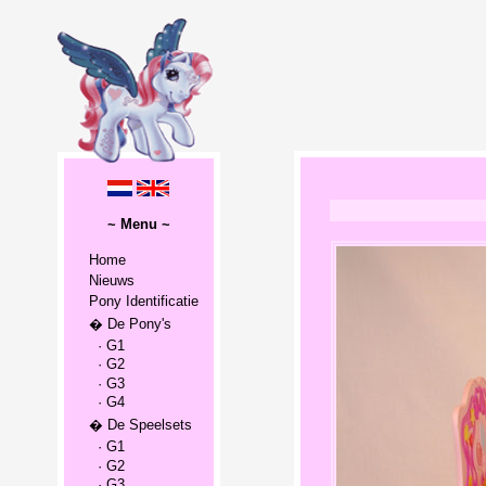
~ Menu ~
Home
Nieuws
Pony Identificatie
� De Pony's
· G1
· G2
· G3
· G4
� De Speelsets
· G1
· G2
· G3