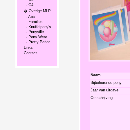
· G4
� Overige MLP
· Abc
· Families
· Knuffelpony's
· Ponyville
· Pony Wear
· Pretty Parlor
Links
Contact
Naam
Bijbehorende pony
Jaar van uitgave
Omschrijving