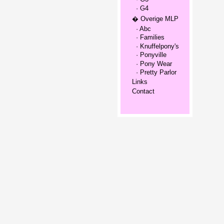
· G4
� Overige MLP
· Abc
· Families
· Knuffelpony's
· Ponyville
· Pony Wear
· Pretty Parlor
Links
Contact