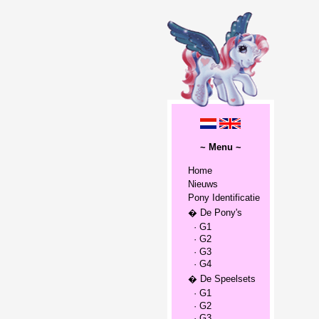
~ Menu ~
Home
Nieuws
Pony Identificatie
� De Pony's
· G1
· G2
· G3
· G4
� De Speelsets
· G1
· G2
· G3