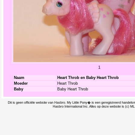
1
Naam
Heart Throb en Baby Heart Throb
Moeder
Heart Throb
Baby
Baby Heart Throb
Dit is geen officiële website van Hasbro. My Little Pony� is een geregistreerd handel
Hasbro International Inc. Alles op deze website is (c) M